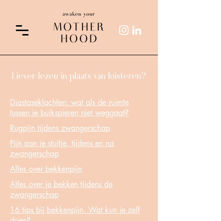
Liever lezen in plaats van luisteren?
Diastaseklachten: wat als de ruimte
tussen je buikspieren niet weggaat?
Rugpijn tijdens zwangerschap
Pijn aan je stuitje, tijdens en na
zwangerschap
Alles over bekkenpijn
Alles over je bekken tijdens de
zwangerschap
16 tips bij bekkenpijn. Wat kun je zelf
doen?